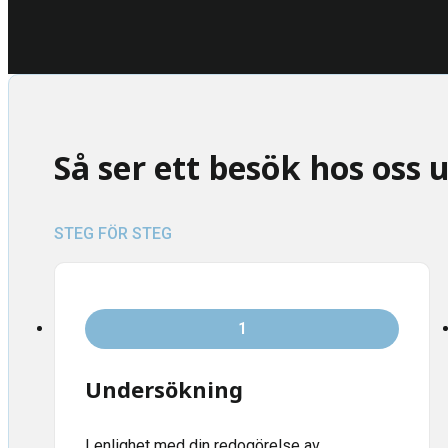
Så ser ett besök hos oss 
STEG FÖR STEG
1
Undersökning
I enlighet med din redogörelse av