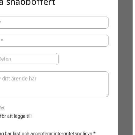
a snabboffert
*
*
lefon
ler
för att lägga till
jag har läst och accepterar
intergritetspolicyn
*