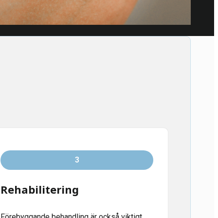
3
Rehabilitering
Förebyggande behandling är också viktigt