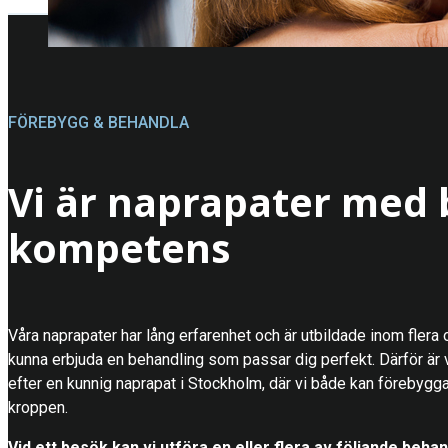
FÖREBYGG & BEHANDLA
Vi är naprapater med 
kompetens
Våra naprapater har lång erfarenhet och är utbildade inom flera 
kunna erbjuda en behandling som passar dig perfekt. Därför är vi 
efter en kunnig naprapat i Stockholm, där vi både kan förebygg
kroppen.
Vid ett besök kan vi utföra en eller flera av följande behan