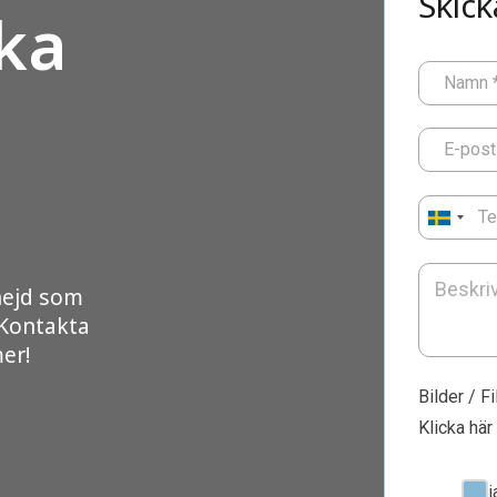
Skick
ka
Namn
E-post
Te
nejd som
 Kontakta
mer!
Bilder / Fi
Klicka här 
Ja, 