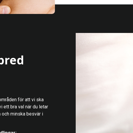
bred
områden för att vi ska
ett bra val när du letar
a och minska besvär i
dlingar: