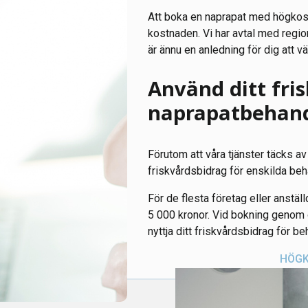
Att boka en naprapat med högkost
kostnaden. Vi har avtal med regi
är ännu en anledning för dig att v
Använd ditt fri
naprapatbehand
Förutom att våra tjänster täcks a
friskvårdsbidrag för enskilda beha
För de flesta företag eller anställ
5 000 kronor. Vid bokning genom os
nyttja ditt friskvårdsbidrag för beh
HÖGK