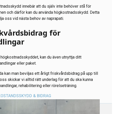
nadsskydd innebär att du själv inte behöver stå för
onen och därför kan du använda högkostnadsskydd. Detta
älja oss vid nästa behov av naprapati.
skvårdsbidrag för
lingar
v högkostnadsskyddet, kan du även utnyttja ditt
ndlingar eller paket.
da kan man beviljas ett årligt friskvårdsbidrag på upp till
s skickar vi alltid rätt underlag för att du ska kunna
andlingar, rehabilitering eller rörelseträning.
OSTANDSSKYDD & BIDRAG