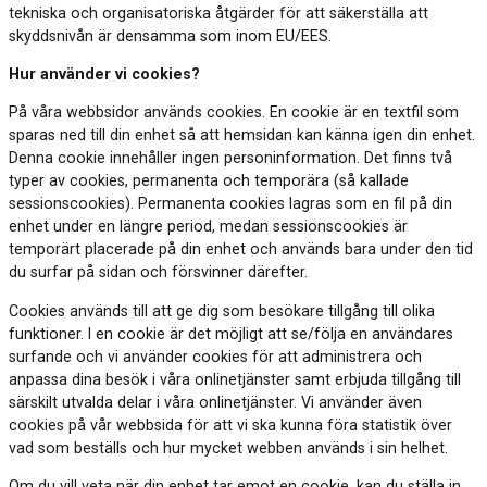
tekniska och organisatoriska åtgärder för att säkerställa att
skyddsnivån är densamma som inom EU/EES.
Hur använder vi cookies?
På våra webbsidor används cookies. En cookie är en textfil som
sparas ned till din enhet så att hemsidan kan känna igen din enhet.
Denna cookie innehåller ingen personinformation. Det finns två
typer av cookies, permanenta och temporära (så kallade
sessionscookies). Permanenta cookies lagras som en fil på din
enhet under en längre period, medan sessionscookies är
temporärt placerade på din enhet och används bara under den tid
du surfar på sidan och försvinner därefter.
Cookies används till att ge dig som besökare tillgång till olika
funktioner. I en cookie är det möjligt att se/följa en användares
surfande och vi använder cookies för att administrera och
anpassa dina besök i våra onlinetjänster samt erbjuda tillgång till
särskilt utvalda delar i våra onlinetjänster. Vi använder även
cookies på vår webbsida för att vi ska kunna föra statistik över
vad som beställs och hur mycket webben används i sin helhet.
Om du vill veta när din enhet tar emot en cookie, kan du ställa in