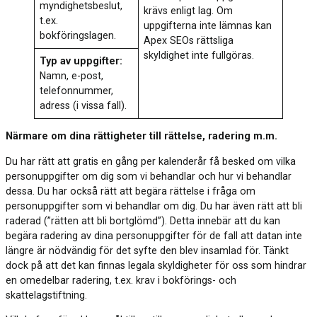
myndighetsbeslut,
krävs enligt lag. Om
t.ex.
uppgifterna inte lämnas kan
bokföringslagen.
Apex SEOs rättsliga
skyldighet inte fullgöras.
Typ av uppgifter:
Namn, e-post,
telefonnummer,
adress (i vissa fall).
Närmare om dina rättigheter till rättelse, radering m.m.
Du har rätt att gratis en gång per kalenderår få besked om vilka
personuppgifter om dig som vi behandlar och hur vi behandlar
dessa. Du har också rätt att begära rättelse i fråga om
personuppgifter som vi behandlar om dig. Du har även rätt att bli
raderad (”rätten att bli bortglömd”). Detta innebär att du kan
begära radering av dina personuppgifter för de fall att datan inte
längre är nödvändig för det syfte den blev insamlad för. Tänkt
dock på att det kan finnas legala skyldigheter för oss som hindrar
en omedelbar radering, t.ex. krav i bokförings- och
skattelagstiftning.