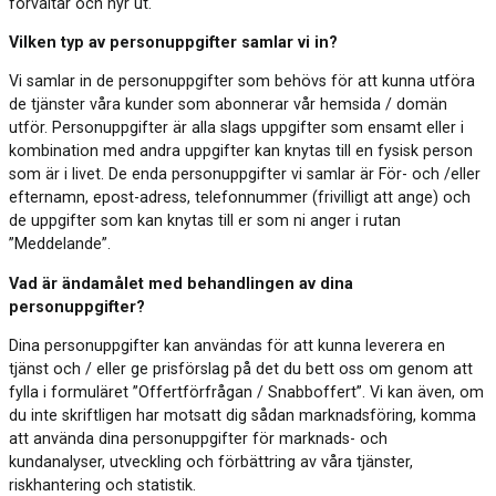
förvaltar och hyr ut.
Vilken typ av personuppgifter samlar vi in?
Vi samlar in de personuppgifter som behövs för att kunna utföra
de tjänster våra kunder som abonnerar vår hemsida / domän
utför. Personuppgifter är alla slags uppgifter som ensamt eller i
kombination med andra uppgifter kan knytas till en fysisk person
som är i livet. De enda personuppgifter vi samlar är För- och /eller
efternamn, epost-adress, telefonnummer (frivilligt att ange) och
de uppgifter som kan knytas till er som ni anger i rutan
”Meddelande”.
Vad är ändamålet med behandlingen av dina
personuppgifter?
Dina personuppgifter kan användas för att kunna leverera en
tjänst och / eller ge prisförslag på det du bett oss om genom att
fylla i formuläret ”Offertförfrågan / Snabboffert”. Vi kan även, om
du inte skriftligen har motsatt dig sådan marknadsföring, komma
att använda dina personuppgifter för marknads- och
kundanalyser, utveckling och förbättring av våra tjänster,
riskhantering och statistik.