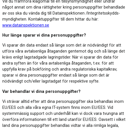
Vill du framföra klagomål till en tillsynsmyndighet eller undrar
något annat om dina rättigheter kring personuppgifter behandlade
av oss ska du vända dig till Datainspektionen /Integritetsskydds-
myndigheten. Kontaktuppgifter till dem hittar du här:
www.datainspektionen.se
Hur länge sparar vi dina personuppgifter?
Vi sparar din data endast så länge som det är nödvändigt för att
utföra våra avtalsenliga åtaganden gentemot dig och så länge det
krävs enligt lagstadgade lagringstider. När vi sparar din data för
andra syften än för våra avtalsenliga åtaganden, t.ex. för att
uppfylla krav på bokföring och andra regulatoriska kapitalkrav,
sparar vi dina personuppgifter endast så länge som det är
nödvändigt och/eller lagstadgat för respektive syfte.
Var behandlar vi dina personuppgifter?
Vi strävar alltid efter att dina personuppgifter ska behandlas inom
EU/EES och alla våra egna IT-system finns inom EU/EES. Vid
systemmässig support och underhåll kan vi dock vara tvungna att
överföra informationen till ett land utanför EU/EES. Oavsett i vilket
land dina personuppgifter behandlas vidtar vi alla rimliga legala,