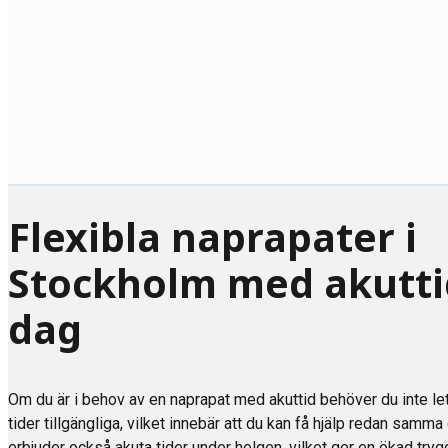
Flexibla naprapater i
Stockholm med akutt
dag
Om du är i behov av en naprapat med akuttid behöver du inte leta 
tider tillgängliga, vilket innebär att du kan få hjälp redan samm
erbjuder också akuta tider under helgen, vilket ger en ökad try