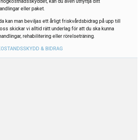
v högkostnadsskyddet, kan du även utnyttja ditt
ndlingar eller paket.
da kan man beviljas ett årligt friskvårdsbidrag på upp till
s skickar vi alltid rätt underlag för att du ska kunna
andlingar, rehabilitering eller rörelseträning.
OSTANDSSKYDD & BIDRAG