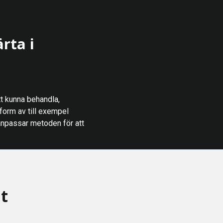
rta i
t kunna behandla,
 form av till exempel
 anpassar metoden för att
ut