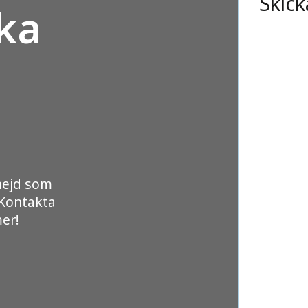
Skick
ka
nejd som
 Kontakta
mer!