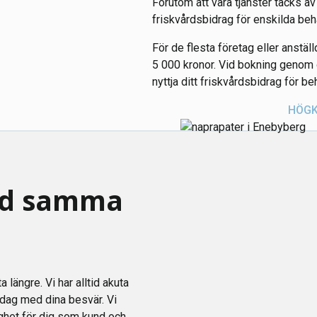
Förutom att våra tjänster täcks a
friskvårdsbidrag för enskilda beha
För de flesta företag eller anställ
5 000 kronor. Vid bokning genom os
nyttja ditt friskvårdsbidrag för beh
HÖGK
id samma
längre. Vi har alltid akuta
a dag med dina besvär. Vi
gghet för dig som kund och