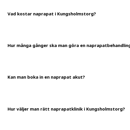
Vad kostar naprapat i Kungsholmstorg?
En naprapatbehandling kostar i genomsnitt mellan 400-1 400 kron
Hur många gånger ska man göra en naprapatbehandlin
naprapatbehandling kostar cirka 700 kronor. Däremot kan du anv
För de flesta behandlingar rekommenderas det att man bokar in 
Kan man boka in en naprapat akut?
fler bokade behandlingar än andra.
Hos oss finns det akuta tider tillgängliga alla dagar i veckan och ä
Hur väljer man rätt naprapatklinik i Kungsholmstorg?