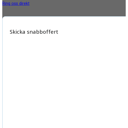
Ring oss direkt
Skicka snabboffert