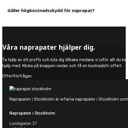
Det bästa valet av naprapatklinik för dig beror på vilken typ av b
Gäller högkostnadsskydd för naprapat?
våra medarbetare är legitimerade och har arbetat många år i bra
Ja, högkostnadsskyddet gäller om du bokar in en behandling hos e
Våra naprapater hjälper dig.
Ta hjälp av ett proffs och luta dig tillbaka medans vi utför allt du b
hjälp med. Klicka på knappen nedan och få en kostnadsfri offert.
Offertförfrågan
Naprapaten i Stockholm är erfarna naprapater i Stockholm som h
Naprapaten i Stockholm
Lundagatan 37