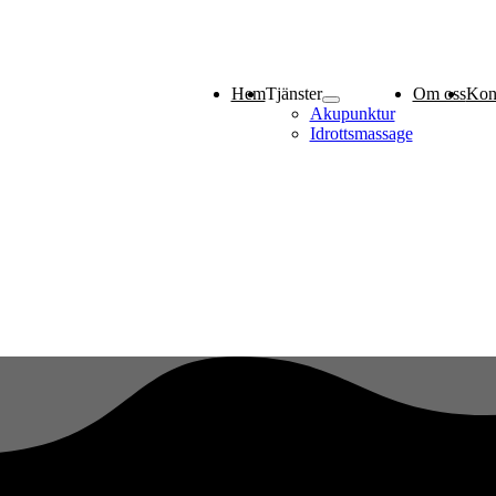
Hem
Tjänster
Om oss
Kon
Akupunktur
Idrottsmassage