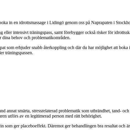
 boka in en
idrottsmassage i Lidingö genom oss på Naprapaten i Stockh
 eller intensivt träningspass, samt förebygger också risker för idrottss
ter dina behov och problematikområden.
apat som erbjuder snabb återkoppling och där du har möjlighet att boka
der träningspassen.
d annat smärta, stressrelaterad problematik som utbrändhet, tand- och 
ren utförs av en legitimerad person med rätt behörighet.
in som ger placeboeffekt. Däremot ger behandlingen bra resultat och 