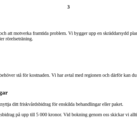
3
och att motverka framtida problem. Vi bygger upp en skräddarsydd plan i
er rörelseträning.
behöver stå för kostnaden. Vi har avtal med regionen och därför kan d
gar
yttja ditt friskvårdsbidrag för enskilda behandlingar eller paket.
rdsbidrag på upp till 5 000 kronor. Vid bokning genom oss skickar vi allti