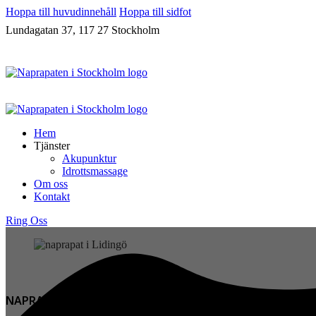
Hoppa till huvudinnehåll
Hoppa till sidfot
Lundagatan 37, 117 27 Stockholm
Hem
Tjänster
Akupunktur
Idrottsmassage
Om oss
Kontakt
Ring Oss
NAPRAPAT LIDINGÖ