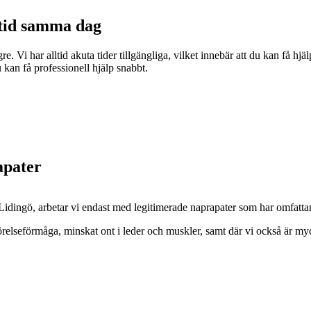
ttid samma dag
e. Vi har alltid akuta tider tillgängliga, vilket innebär att du kan få h
kan få professionell hjälp snabbt.
apater
Lidingö, arbetar vi endast med legitimerade naprapater som har omfatta
rörelseförmåga, minskat ont i leder och muskler, samt där vi också är myck