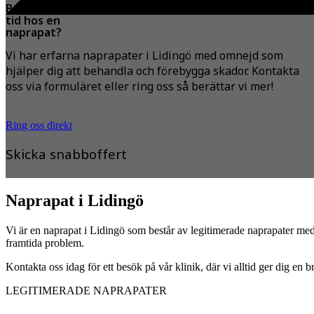
Behöver du boka
tid hos en
naprapat?
Vi har erfarna naprapater i Lidingö med omnejd som
hjälper dig att behandla och förebygga skador. Kontakta
oss via formuläret eller ring oss så berättar vi mer!
Ring oss direkt
Skicka snabboffert
Naprapat i Lidingö
Vi är en naprapat i Lidingö som består av legitimerade naprapater med
framtida problem.
Kontakta oss idag för ett besök på vår klinik, där vi alltid ger dig en
LEGITIMERADE NAPRAPATER