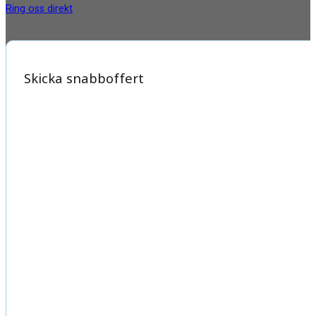
Ring oss direkt
Skicka snabboffert