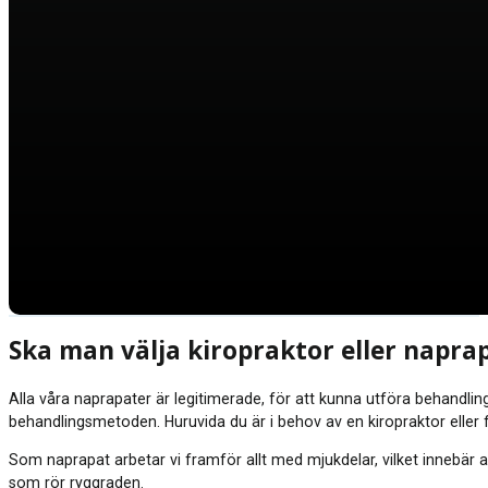
Ska man välja kiropraktor eller napra
Alla våra naprapater är legitimerade, för att kunna utföra behandl
behandlingsmetoden. Huruvida du är i behov av en kiropraktor eller 
Som naprapat arbetar vi framför allt med mjukdelar, vilket innebär 
som rör ryggraden.