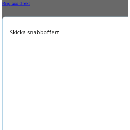
Ring oss direkt
Skicka snabboffert