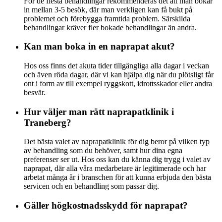
För de flesta behandlingar rekommenderas det att man bokar
in mellan 3-5 besök, där man verkligen kan få bukt på
problemet och förebygga framtida problem. Särskilda
behandlingar kräver fler bokade behandlingar än andra.
Kan man boka in en naprapat akut?
Hos oss finns det akuta tider tillgängliga alla dagar i veckan
och även röda dagar, där vi kan hjälpa dig när du plötsligt får
ont i form av till exempel ryggskott, idrottsskador eller andra
besvär.
Hur väljer man rätt naprapatklinik i
Traneberg?
Det bästa valet av naprapatklinik för dig beror på vilken typ
av behandling som du behöver, samt hur dina egna
preferenser ser ut. Hos oss kan du känna dig trygg i valet av
naprapat, där alla våra medarbetare är legitimerade och har
arbetat många år i branschen för att kunna erbjuda den bästa
servicen och en behandling som passar dig.
Gäller högkostnadsskydd för naprapat?