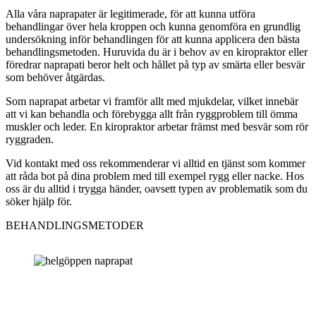
Alla våra naprapater är legitimerade, för att kunna utföra
behandlingar över hela kroppen och kunna genomföra en grundlig
undersökning inför behandlingen för att kunna applicera den bästa
behandlingsmetoden. Huruvida du är i behov av en kiropraktor eller
föredrar naprapati beror helt och hållet på typ av smärta eller besvär
som behöver åtgärdas.
Som naprapat arbetar vi framför allt med mjukdelar, vilket innebär
att vi kan behandla och förebygga allt från ryggproblem till ömma
muskler och leder. En kiropraktor arbetar främst med besvär som rör
ryggraden.
Vid kontakt med oss rekommenderar vi alltid en tjänst som kommer
att råda bot på dina problem med till exempel rygg eller nacke. Hos
oss är du alltid i trygga händer, oavsett typen av problematik som du
söker hjälp för.
BEHANDLINGSMETODER